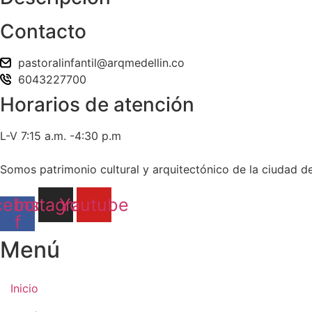
Contacto
pastoralinfantil@arqmedellin.co
6043227700
Horarios de atención
L-V 7:15 a.m. -4:30 p.m
Somos patrimonio cultural y arquitectónico de la ciudad d
cebook-
Instagram
Youtube
f
Menú
Inicio